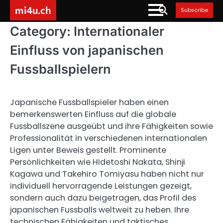
Skip
mi4u.ch
Subscribe
to
content
Category:
Internationaler
Einfluss von japanischen
Fussballspielern
Japanische Fussballspieler haben einen
bemerkenswerten Einfluss auf die globale
Fussballszene ausgeübt und ihre Fähigkeiten sowie
Professionalität in verschiedenen internationalen
Ligen unter Beweis gestellt. Prominente
Persönlichkeiten wie Hidetoshi Nakata, Shinji
Kagawa und Takehiro Tomiyasu haben nicht nur
individuell hervorragende Leistungen gezeigt,
sondern auch dazu beigetragen, das Profil des
japanischen Fussballs weltweit zu heben. Ihre
technischen Fähigkeiten und taktisches